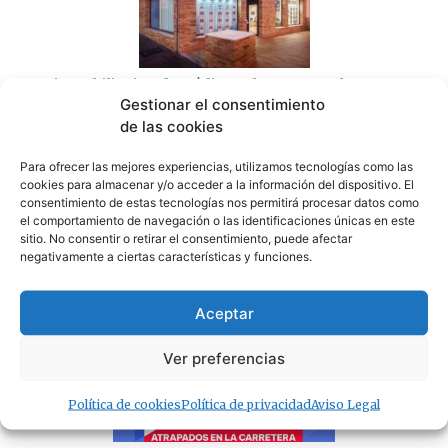
Las inmobiliarias de Cádiz reclaman regular un
sector donde cualquiera puede ejercer sin titulación
Gestionar el consentimiento
08/08/2026
de las cookies
Para ofrecer las mejores experiencias, utilizamos tecnologías como las
cookies para almacenar y/o acceder a la información del dispositivo. El
consentimiento de estas tecnologías nos permitirá procesar datos como
el comportamiento de navegación o las identificaciones únicas en este
sitio. No consentir o retirar el consentimiento, puede afectar
negativamente a ciertas características y funciones.
Tarifa se prepara hoy para una noche de Artes
Marciales Mixtas (MMA)
08/08/2026
Aceptar
Ver preferencias
Política de cookies
Política de privacidad
Aviso Legal