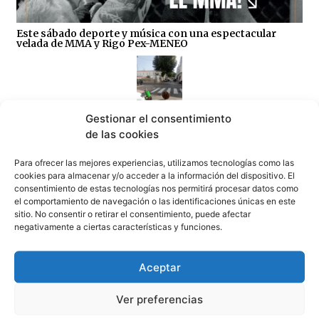
Este sábado deporte y música con una espectacular
velada de MMA y Rigo Pex-MENEO
Gestionar el consentimiento
de las cookies
Atención: este viernes arrancan seis días para la
desinsectación general en Tarifa
Para ofrecer las mejores experiencias, utilizamos tecnologías como las
06/08/2026
cookies para almacenar y/o acceder a la información del dispositivo. El
consentimiento de estas tecnologías nos permitirá procesar datos como
el comportamiento de navegación o las identificaciones únicas en este
sitio. No consentir o retirar el consentimiento, puede afectar
negativamente a ciertas características y funciones.
Aceptar
«Un día maravilloso en Tarifa»
06/08/2026
Ver preferencias