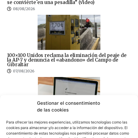
se convierte en una pesadilla” (video)
08/08/2026
100×100 Unidos reclama la eliminación del peaje de
la AP-7 y denuncia el «abandono» del Campo de
Gibraltar
07/08/2026
Gestionar el consentimiento
de las cookies
Sin correos, sin Registro Civil y sin expedientes:
CSIF denuncia el colapso del Juzgado de Paz de
Para ofrecer las mejores experiencias, utilizamos tecnologías como las
Tarifa
cookies para almacenar y/o acceder a la información del dispositivo. El
consentimiento de estas tecnologías nos permitirá procesar datos como
07/08/2026