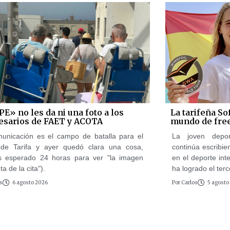
PE» no les da ni una foto a los
La tarifeña So
sarios de FAET y ACOTA
mundo de free
unicación es el campo de batalla para el
La joven deport
 de Tarifa y ayer quedó clara una cosa,
continúa escribi
 esperado 24 horas para ver "la imagen
en el deporte int
a de la cita").
ha logrado el terc
s
6 agosto 2026
Por
Carlos
5 agosto