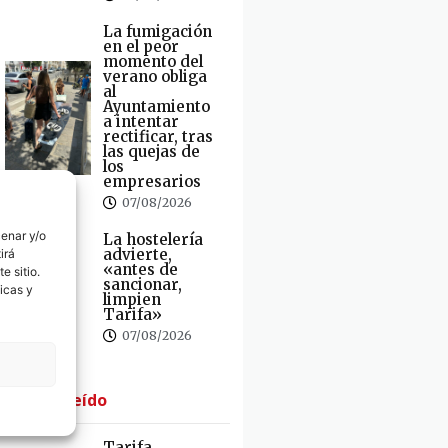
La fumigación
en el peor
momento del
verano obliga
al
Ayuntamiento
a intentar
rectificar, tras
las quejas de
los
empresarios
07/08/2026
cenar y/o
La hostelería
advierte,
irá
«antes de
e sitio.
sancionar,
icas y
limpien
Tarifa»
07/08/2026
· Lo + Leído
Tarifa