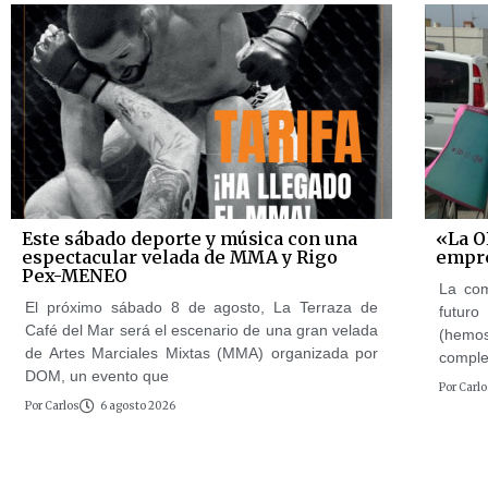
Este sábado deporte y música con una
«La O
espectacular velada de MMA y Rigo
empre
Pex-MENEO
La com
El próximo sábado 8 de agosto, La Terraza de
futuro
Café del Mar será el escenario de una gran velada
(hemos
de Artes Marciales Mixtas (MMA) organizada por
complet
DOM, un evento que
Por
Carlo
Por
Carlos
6 agosto 2026