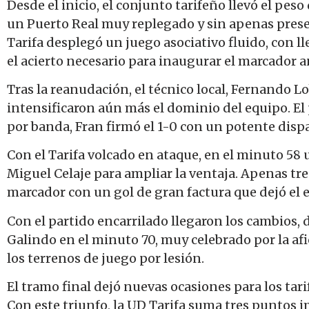
Desde el inicio, el conjunto tarifeño llevó el pes
un Puerto Real muy replegado y sin apenas prese
Tarifa desplegó un juego asociativo fluido, con l
el acierto necesario para inaugurar el marcador a
Tras la reanudación, el técnico local, Fernando L
intensificaron aún más el dominio del equipo. El 
por banda, Fran firmó el 1-0 con un potente dispa
Con el Tarifa volcado en ataque, en el minuto 58 
Miguel Celaje para ampliar la ventaja. Apenas tr
marcador con un gol de gran factura que dejó el
Con el partido encarrilado llegaron los cambios,
Galindo en el minuto 70, muy celebrado por la af
los terrenos de juego por lesión.
El tramo final dejó nuevas ocasiones para los tar
Con este triunfo, la UD Tarifa suma tres puntos i