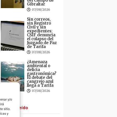
del Campo de
Gibraltar
07/08/2026
Sin correos,
sin Registro
Civil y sin
expedientes:
CSIF denuncia
el colapso del
Juzgado de Paz
de Tarifa
07/08/2026
¿Amenaza
ambiental o
delicia
gastronómica?
El debate del
cangrejo azul
llega a Tarifa
07/08/2026
cenar y/o
irá
· Lo + Leído
e sitio.
icas y