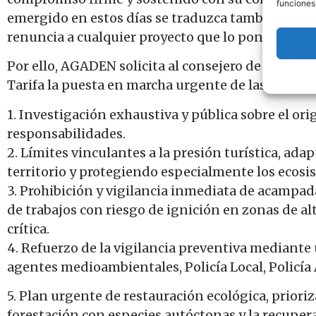
funciones
emergido en estos días se traduzca también en un 
renuncia a cualquier proyecto que lo ponga en pe
Por ello, AGADEN solicita al consejero de Goberna
Tarifa la puesta en marcha urgente de las siguie
1. Investigación exhaustiva y pública sobre el or
responsabilidades.
2. Límites vinculantes a la presión turística, adap
territorio y protegiendo especialmente los ecosi
3. Prohibición y vigilancia inmediata de acampad
de trabajos con riesgo de ignición en zonas de al
crítica.
4. Refuerzo de la vigilancia preventiva mediante
agentes medioambientales, Policía Local, Polic
5. Plan urgente de restauración ecológica, prioriz
forestación con especies autóctonas y la recuper