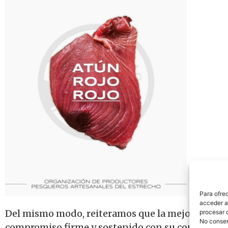
Para ofre
acceder a 
Del mismo modo, reiteramos que la mejor muestra
procesar 
No consent
compromiso firme y sostenido con su conservació