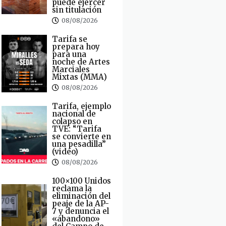
puede ejercer
sin titulación
08/08/2026
Tarifa se
prepara hoy
para una
noche de Artes
Marciales
Mixtas (MMA)
08/08/2026
Tarifa, ejemplo
nacional de
colapso en
TVE: “Tarifa
se convierte en
una pesadilla”
(video)
08/08/2026
100×100 Unidos
reclama la
eliminación del
peaje de la AP-
7 y denuncia el
«abandono»