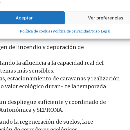
.
respeto absoluto al territorio y en la
ligro.
Aceptar
Ver preferencias
ción de la Junta de Andalucía y al alcalde de
Política de cookies
Política de privacidad
Aviso Legal
ntes medidas:
igen del incendio y depuración de
tando la afluencia a la capacidad real del
stemas más sensibles.
as, estacionamiento de caravanas y realización
to valor ecológico duran- te la temporada
 un despliegue suficiente y coordinado de
ía Autonómica y SEPRONA.
ando la regeneración de suelos, la re-
ación de corredores ecológicos.