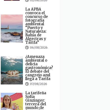
02/08/2026
La APBA
convoca el
concurso de
fotografía
ambiental
“Puerto y
Naturaleza:
Bahía de
Algeciras y
Tarifa”
06/08/2026
¿Amenaza
ambiental o
delicia
gastronómica?
El debate del
cangrejo azul
llega a Tarifa
07/08/2026
La tarifeña
Sofía
Ginzinger:
tercera del
mundo de