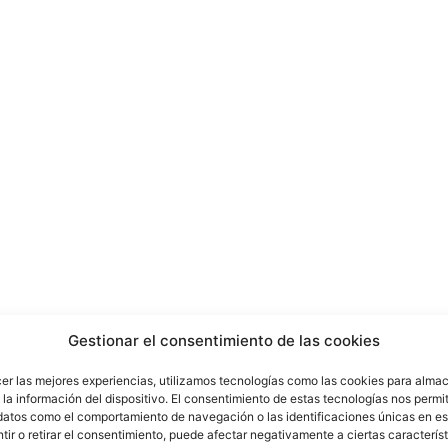
Gestionar el consentimiento de las cookies
cer las mejores experiencias, utilizamos tecnologías como las cookies para alma
la información del dispositivo. El consentimiento de estas tecnologías nos permit
 de amor y respeto por esta tierra es un
datos como el comportamiento de navegación o las identificaciones únicas en est
ir o retirar el consentimiento, puede afectar negativamente a ciertas característ
n. Esperamos que la solidaridad que ha