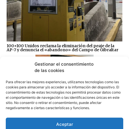
100×100 Unidos reclama la eliminación del peaje de la
AP-7 y denuncia el «abandono» del Campo de Gibraltar
Gestionar el consentimiento
de las cookies
Para ofrecer las mejores experiencias, utilizamos tecnologías como las
cookies para almacenar y/o acceder a la información del dispositivo. El
Sin correos, sin Registro Civil y sin expedientes:
consentimiento de estas tecnologías nos permitirá procesar datos como
CSIF denuncia el colapso del Juzgado de Paz de
el comportamiento de navegación o las identificaciones únicas en este
Tarifa
sitio. No consentir o retirar el consentimiento, puede afectar
07/08/2026
negativamente a ciertas características y funciones.
Aceptar