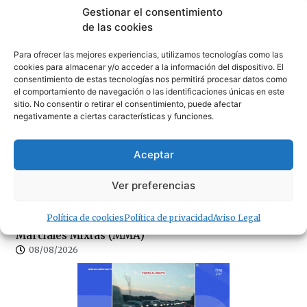
Gestionar el consentimiento
de las cookies
Para ofrecer las mejores experiencias, utilizamos tecnologías como las
cookies para almacenar y/o acceder a la información del dispositivo. El
consentimiento de estas tecnologías nos permitirá procesar datos como
el comportamiento de navegación o las identificaciones únicas en este
sitio. No consentir o retirar el consentimiento, puede afectar
Las inmobiliarias de Cádiz reclaman regular un sector
negativamente a ciertas características y funciones.
donde cualquiera puede ejercer sin titulación
Aceptar
Ver preferencias
Política de cookies
Política de privacidad
Aviso Legal
Tarifa se prepara hoy para una noche de Artes
Marciales Mixtas (MMA)
08/08/2026