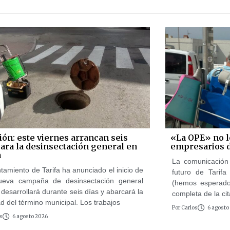
ión: este viernes arrancan seis
«La OPE» no le
para la desinsectación general en
empresarios 
a
La comunicación 
tamiento de Tarifa ha anunciado el inicio de
futuro de Tarif
ueva campaña de desinsectación general
(hemos esperado
desarrollará durante seis días y abarcará la
completa de la cit
ad del término municipal. Los trabajos
Por
Carlos
6 agosto
s
6 agosto 2026