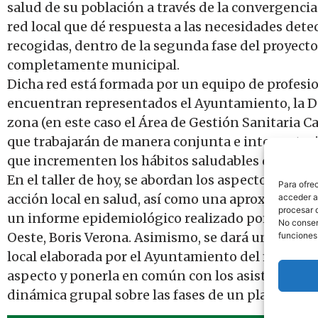
salud de su población a través de la convergencia
red local que dé respuesta a las necesidades dete
recogidas, dentro de la segunda fase del proyecto,
completamente municipal.
Dicha red está formada por un equipo de profes
encuentran representados el Ayuntamiento, la Del
zona (en este caso el Área de Gestión Sanitaria C
que trabajarán de manera conjunta e intersectoria
que incrementen los hábitos saludables de la ciu
En el taller de hoy, se abordan los aspectos fund
Para ofre
acción local en salud, así como una aproximación a
acceder a 
procesar 
un informe epidemiológico realizado por el méd
No consent
Oeste, Boris Verona. Asimismo, se dará un avance 
funciones
local elaborada por el Ayuntamiento del municipi
aspecto y ponerla en común con los asistentes. E
dinámica grupal sobre las fases de un plan local d