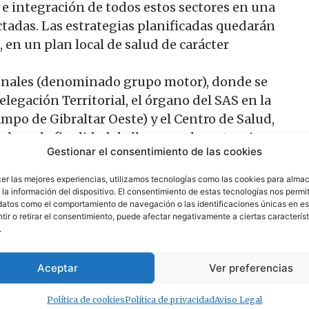
 e integración de todos estos sectores en una
ctadas. Las estrategias planificadas quedarán
 en un plan local de salud de carácter
ionales (denominado grupo motor), donde se
egación Territorial, el órgano del SAS en la
ampo de Gibraltar Oeste) y el Centro de Salud,
l con la finalidad de llevar a cabo actuaciones
Gestionar el consentimiento de las cookies
dadanía.
amentales y los instrumentos básicos para la
cer las mejores experiencias, utilizamos tecnologías como las cookies para alma
 la situación sanitaria de Tarifa, a través de
la información del dispositivo. El consentimiento de estas tecnologías nos permit
datos como el comportamiento de navegación o las identificaciones únicas en est
ico epidemiólogo del Área Campo de Gibraltar
ir o retirar el consentimiento, puede afectar negativamente a ciertas característ
de los resultados de la encuesta sobre salud
.
o, para conocer la percepción social en este
n esta línea participativa, también habrá una
Aceptar
Ver preferencias
e salud.
Política de cookies
Política de privacidad
Aviso Legal