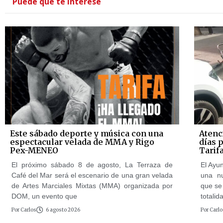
Puede que te interese
Este sábado deporte y música con una
Atenc
espectacular velada de MMA y Rigo
días 
Pex-MENEO
Tarif
El próximo sábado 8 de agosto, La Terraza de
El Ayun
Café del Mar será el escenario de una gran velada
una n
de Artes Marciales Mixtas (MMA) organizada por
que se 
DOM, un evento que
totalid
Por
Carlos
6 agosto 2026
Por
Carlo