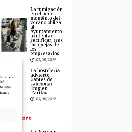
La fumigación
en el peor
momento del
verano obliga
al
Ayuntamiento
a intentar
rectificar, tras
las quejas de
los
empresarios
07/08/2026
La hostelería
advierte,
cenar y/o
«antes de
irá
sancionar,
e sitio.
limpien
Tarifa»
icas y
07/08/2026
· Lo + Leído
La Residencia