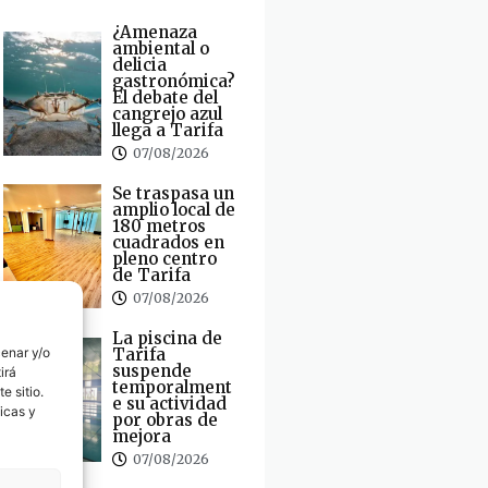
¿Amenaza
ambiental o
delicia
gastronómica?
El debate del
cangrejo azul
llega a Tarifa
07/08/2026
Se traspasa un
amplio local de
180 metros
cuadrados en
pleno centro
de Tarifa
07/08/2026
La piscina de
cenar y/o
Tarifa
suspende
irá
temporalment
e sitio.
e su actividad
icas y
por obras de
mejora
07/08/2026