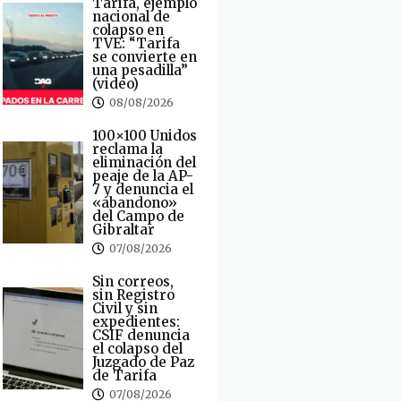
Tarifa, ejemplo
nacional de
colapso en
TVE: “Tarifa
se convierte en
una pesadilla”
(video)
08/08/2026
100×100 Unidos
reclama la
eliminación del
peaje de la AP-
7 y denuncia el
«abandono»
del Campo de
Gibraltar
07/08/2026
Sin correos,
sin Registro
Civil y sin
expedientes:
CSIF denuncia
el colapso del
Juzgado de Paz
de Tarifa
07/08/2026