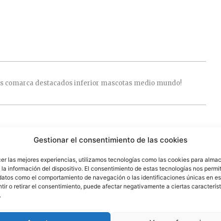
os
comarca
destacados
inferior
mascotas
medio
mundo!
 campos obligatorios están marcados con
*
Gestionar el consentimiento de las cookies
cer las mejores experiencias, utilizamos tecnologías como las cookies para alma
la información del dispositivo. El consentimiento de estas tecnologías nos permit
datos como el comportamiento de navegación o las identificaciones únicas en est
ir o retirar el consentimiento, puede afectar negativamente a ciertas característ
.