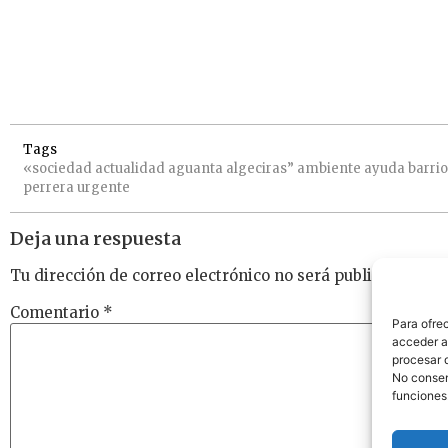
Tags
«sociedad
actualidad
aguanta
algeciras”
ambiente
ayuda
barri
perrera
urgente
Deja una respuesta
Tu dirección de correo electrónico no será publicada.
Los
Comentario
*
Para ofre
acceder a 
procesar 
No consent
funciones