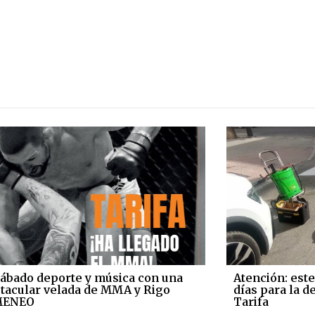
sábado deporte y música con una
Atención: este
tacular velada de MMA y Rigo
días para la 
MENEO
Tarifa